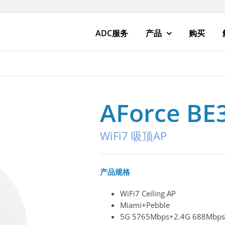
ADC服务
产品
购买
AForce BE
WiFi7 吸顶AP
产品规格
WiFi7 Ceiling AP
Miami+Pebble
5G 5765Mbps+2.4G 688Mbps