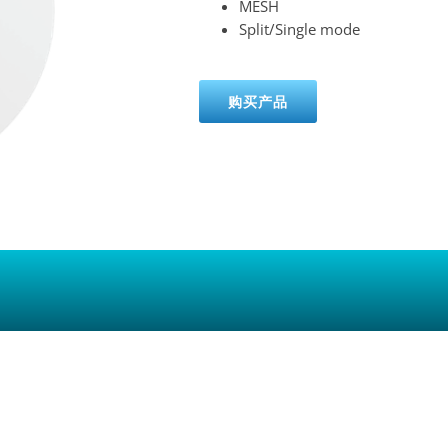
MESH
Split/Single mode
购买产品