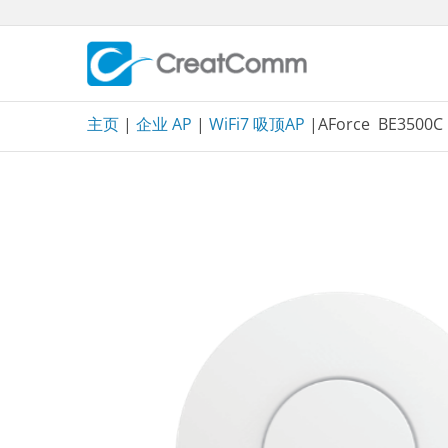
Skip
to
content
主页
|
企业 AP
|
WiFi7 吸顶AP
|AForce BE3500C