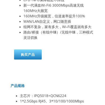
新一代满血
Wi-Fi6 3000Mbps
高速无线
160MHz
大频宽
160MHz
升级频宽，信道速率提升
100%
WAN/LAN
自定义，网口随意插
组网不复杂，
家有多大，
Wi-Fi
覆盖就有多大
路由
/
桥接（有线中继）
/
无线中继，三种模式
灵活切换
购买产品
产品规格
主芯片：IPQ5018+QCN6224
1*2.5Gbps RJ45、3*10/100/1000Mbps