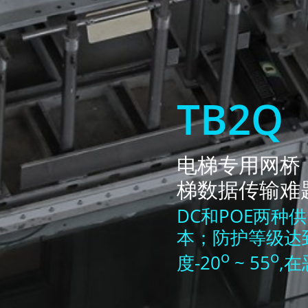
TB2Q
电梯专用网桥
梯数据传输难
DC和POE两
本；防护等级达到
o
o
度-20
~ 55
,